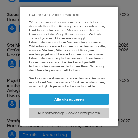
Steuern im internationalen Projektgeschäft
04.11.2026
DATENSCHUTZ INFORMATION
Haus der Bauwirtschaft - Saal 1, 1040 Wien
Wir verwenden Cookies um externe Inhalte
darzustellen, Ihre Anzeige zu personalisieren,
Details + Anmeldung
Funktionen für soziale Medien anbieten zu
können und die Zugriffe auf unsere Website
zu analysieren. Dabei werden ggf.
Informationen zu Ihrer Verwendung unserer
Site Management im internationalen
18.11.2026
Website an unsere Partner für externe Inhalte,
Großanlagenbau
19.11.2026
soziale Medien, Werbung und Analysen
weitergegeben. Unsere Partner führen diese
Meetingplattform Zoom, Online-Training
Informationen möglicherweise mit weiteren
Daten zusammen, die Sie bereitgestellt
Details + Anmeldung
haben oder die sie im Rahmen Ihrer Nutzung
der Dienste gesammelt haben.
Sie können entweder allen externen Services
Projektsteuerung & Leistungsfortschrittsmessung
25.11.2026
und damit Verbundenen Cookies zustimmen,
in internationalen Maschinen- und
oder lediglich jenen die für die korrekte
Anlagenbauprojekten
Funktionsweise der Website zwingend
notwendig sind. Beachten Sie, dass bei der
Haus der Bauwirtschaft - Saal 2, 1040 Wien
Wahl der zweiten Möglichkeit ggf. nicht alle
Alle akzeptieren
Inhalte angezeigt werden können.
Details + Anmeldung
Nur notwendige Cookies akzeptieren
Verträge im internationalen Anlagenbau
04.03.2027
Haus der Bauwirtschaft - Kleiner Saal, 1040 Wien
Details + Anmeldung