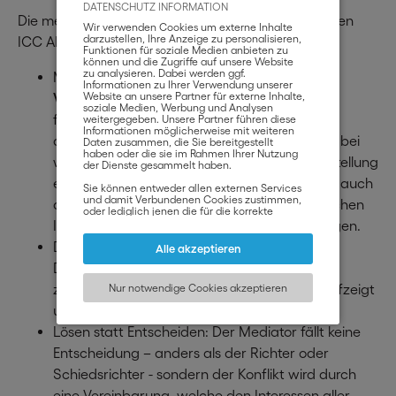
DATENSCHUTZ INFORMATION
Die meistgebrauchte Streitbeilegungsform unter den
Wir verwenden Cookies um externe Inhalte
darzustellen, Ihre Anzeige zu personalisieren,
ICC ADR-Regeln ist die
Mediation
:
Funktionen für soziale Medien anbieten zu
können und die Zugriffe auf unsere Website
zu analysieren. Dabei werden ggf.
Mediation ist eine
professionelle
Informationen zu Ihrer Verwendung unserer
Verhandlungstechnik
Website an unsere Partner für externe Inhalte,
zur einvernehmlichen,
soziale Medien, Werbung und Analysen
friedlichen und selbstbestimmten
weitergegeben. Unsere Partner führen diese
Informationen möglicherweise mit weiteren
außergerichtlichen Lösung von Konflikten. Dabei
Daten zusammen, die Sie bereitgestellt
haben oder die sie im Rahmen Ihrer Nutzung
wird nicht nur auf die unmittelbare Problemstellung
der Dienste gesammelt haben.
eingegangen, sondern im besonderen Maße auch
Sie können entweder allen externen Services
und damit Verbundenen Cookies zustimmen,
die langfristigen kommerziellen und persönlichen
oder lediglich jenen die für die korrekte
Funktionsweise der Website zwingend
Interessen beider Streitparteien mit einbezogen.
notwendig sind. Beachten Sie, dass bei der
Der Mediator ist ein neutraler, allparteilicher
Wahl der zweiten Möglichkeit ggf. nicht alle
Alle akzeptieren
Inhalte angezeigt werden können.
Dritter, der den Parteien neue und
zukunftsorientierte Kommunikationswege aufzeigt
Nur notwendige Cookies akzeptieren
und im Konflikt vermittelt.
Lösen statt Entscheiden: Der Mediator fällt keine
Entscheidung – anders als der Richter oder
Schiedsrichter - sondern der Konflikt wird durch
eine Vereinbarung, welche den Interessen aller