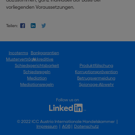
vorliegenden Voraussetzungen.
Teilen:
Incoterms
Bankgarantien
Musterverträge
Akkreditive
Schiedsgerichtsbarkeit
Produktfälschung
Schiedsregeln
Korruptionsprävention
Mediation
Betrugsvermeidung
Mediationsregeln
Spionage-Abwehr
Follow us on
© 2022 ICC Austria Internationale Handelskammer |
Impressum
|
AGB
|
Datenschutz