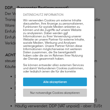
DDP…. (benannter Bestimmungsort)
Der Verkäufer organisiert, bezahlt und trägt das
DATENSCHUTZ INFORMATION
Transportrisiko bis zum vereinbarten Ort und muss die
Wir verwenden Cookies um externe Inhalte
darzustellen, Ihre Anzeige zu personalisieren,
Ware für die Ausfuhr freimachen.
Funktionen für soziale Medien anbieten zu
können und die Zugriffe auf unsere Website
Einfuhrformalitäten und -abgaben (wie Zölle,
zu analysieren. Dabei werden ggf.
Informationen zu Ihrer Verwendung unserer
Einfuhrumsatzsteuer etc.) sind ebenfalls Sache des
Website an unsere Partner für externe Inhalte,
Verkäufers.
soziale Medien, Werbung und Analysen
weitergegeben. Unsere Partner führen diese
Informationen möglicherweise mit weiteren
Daten zusammen, die Sie bereitgestellt
ACHTUNG:
daraus ergeben sich zahlreiche
haben oder die sie im Rahmen Ihrer Nutzung
der Dienste gesammelt haben.
steuerrechtliche Probleme, und zwar sowohl für den
Sie können entweder allen externen Services
Käufer als auch für den Verkäufer:
und damit Verbundenen Cookies zustimmen,
oder lediglich jenen die für die korrekte
Funktionsweise der Website zwingend
DDP wird von nationalen Zollbehörden nicht in
notwendig sind. Beachten Sie, dass bei der
Wahl der zweiten Möglichkeit ggf. nicht alle
jedem Land akzeptiert
Alle akzeptieren
Inhalte angezeigt werden können.
Die Möglichkeiten für den Verkäufer, die EUSt
Nur notwendige Cookies akzeptieren
zurückzuerhalten sind oft eingeschränkt (zB
aufgrund Mindesthöhe oder Verfahrensdauer)
Häufig verwendet: DDP (VAT unpaid) - aber: EUSt