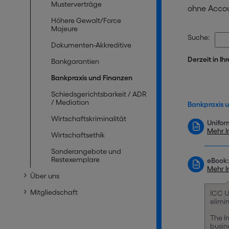
Musterverträge
ohne Accou
Höhere Gewalt/Force
Majeure
Suche:
Dokumenten-Akkreditive
Derzeit in Ih
Bankgarantien
Bankpraxis und Finanzen
Schiedsgerichtsbarkeit / ADR
/ Mediation
Bankpraxis 
Wirtschaftskriminalität
Unifor
Mehr I
Wirtschaftsethik
Sonderangebote und
Restexemplare
eBook:
Mehr I
Über uns
Mitgliedschaft
ICC Un
elimi
The I
busin