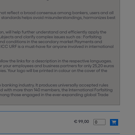
 that reflect a broad consensus among bankers, users and all
d standards helps avoid misunderstandings, harmonizes best
n, will help further understand and efficiently apply the
ubjects and clarify complex issues such as : Forfaiting
 and conditions in the secondary market Payments and
 ICC URF is a must-have for anyone involved in international
ollow the links for a description in the respective languages.
or your employees and business partners for only 25,20 euros
s. Your logo will be printed in colour on the cover of the
banking industry. It produces universally accepted rules
nd with more than 140 members, the International Forfaiting
 among those engaged in the ever-expanding global Trade
€ 99,00