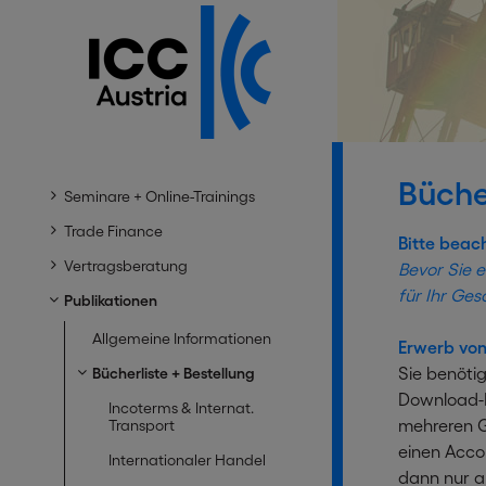
Büche
Seminare + Online-Trainings
Trade Finance
Bitte beac
Vertragsberatung
Bevor Sie e
für Ihr Ges
Publikationen
Allgemeine Informationen
Erwerb von
Sie benötig
Bücherliste + Bestellung
Download-L
Incoterms & Internat.
mehreren G
Transport
einen Acco
Internationaler Handel
dann nur a