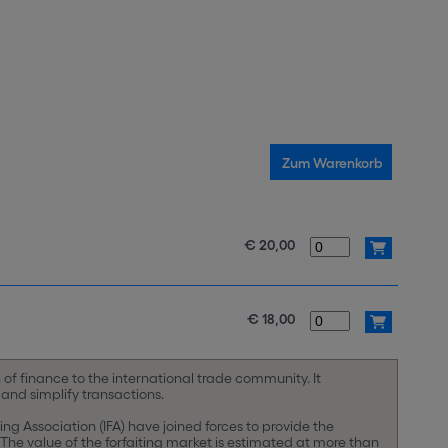
€ 20,00
€ 18,00
n of finance to the international trade community. It
and simplify transactions.
g Association (IFA) have joined forces to provide the
 The value of the forfaiting market is estimated at more than