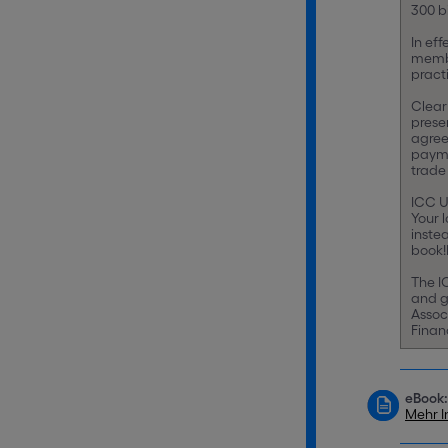
300 b
In ef
membe
pract
Clear
presen
agree
payme
trade
ICC Un
Your 
inste
book!
The I
and g
Assoc
Finan
eBook:
Mehr I