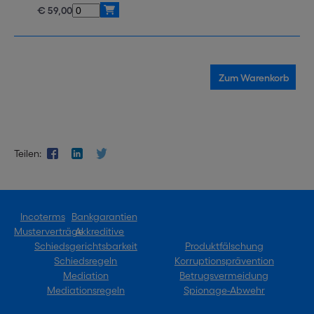
€ 59,00
Teilen:
Incoterms
Bankgarantien
Musterverträge
Akkreditive
Schiedsgerichtsbarkeit
Produktfälschung
Schiedsregeln
Korruptionsprävention
Mediation
Betrugsvermeidung
Mediationsregeln
Spionage-Abwehr