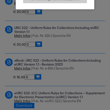
Mehr Infos
| Pub. Nr. 522En | Sprache EN
€ 20,00
URC 522 - Uniform Rules for Collections Including eURC
Version 1.1
Mehr Infos
| Pub. Nr. 824 | Sprache EN
€ 20,00
eBook: URC 522 - Uniform Rules for Collections Including
eURC Version 1.1 - Revision 2023
Mehr Infos
| Pub. Nr. e-824 | Sprache EN
€ 18,00
eURC 522: ICC Uniform Rules for Collections – Supplement
for Electronic Presentation (eURC) Version 1.1
Mehr Infos
| Pub. Nr. eURC 522 | Sprache EN
Download