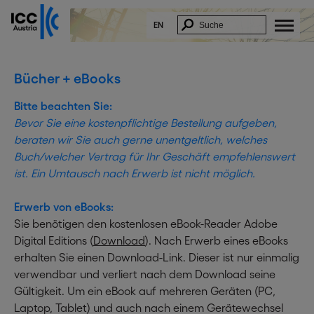
x
Um dieses Dokument herunter zu laden, füllen
Sie bitte untenstehendes Formular aus:
EN
* E-Mail:
* Vorname:
Bücher + eBooks
* Nachname:
Bitte beachten Sie:
* Firma:
Bevor Sie eine kostenpflichtige Bestellung aufgeben,
Funktion:
beraten wir Sie auch gerne unentgeltlich, welches
* Straße:
Buch/welcher Vertrag für Ihr Geschäft empfehlenswert
* PLZ/Ort:
ist. Ein Umtausch nach Erwerb ist nicht möglich.
* Land:
Ich nehme zur Kenntnis, dass meine Daten
Erwerb von eBooks:
zum Zweck des kostenlosen Downloads
Sie benötigen den kostenlosen eBook-Reader Adobe
elektronisch verarbeitet werden.
Weiteres bin ich damit einverstanden,
Digital Editions (
Download
). Nach Erwerb eines eBooks
Informationen mit inhaltlich ähnlichen
erhalten Sie einen Download-Link. Dieser ist nur einmalig
Themen per E-Mail zu erhalten. ICC
Austria wird meine Daten nicht an Dritte
verwendbar und verliert nach dem Download seine
weitergeben. Diese Zustimmung kann
Gültigkeit. Um ein eBook auf mehreren Geräten (PC,
jederzeit per E-Mail an
delete@icc-
austria.org
widerrufen werden.
Laptop, Tablet) und auch nach einem Gerätewechsel