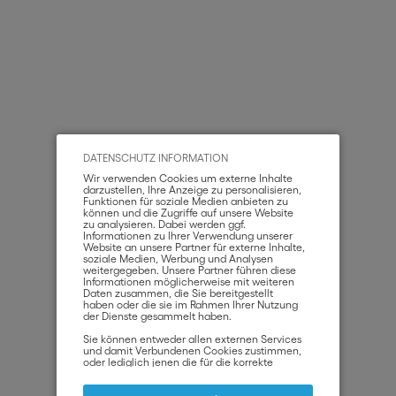
DATENSCHUTZ INFORMATION
Wir verwenden Cookies um externe Inhalte
darzustellen, Ihre Anzeige zu personalisieren,
Funktionen für soziale Medien anbieten zu
können und die Zugriffe auf unsere Website
zu analysieren. Dabei werden ggf.
Informationen zu Ihrer Verwendung unserer
Website an unsere Partner für externe Inhalte,
soziale Medien, Werbung und Analysen
weitergegeben. Unsere Partner führen diese
Informationen möglicherweise mit weiteren
Daten zusammen, die Sie bereitgestellt
haben oder die sie im Rahmen Ihrer Nutzung
der Dienste gesammelt haben.
Sie können entweder allen externen Services
und damit Verbundenen Cookies zustimmen,
oder lediglich jenen die für die korrekte
Funktionsweise der Website zwingend
notwendig sind. Beachten Sie, dass bei der