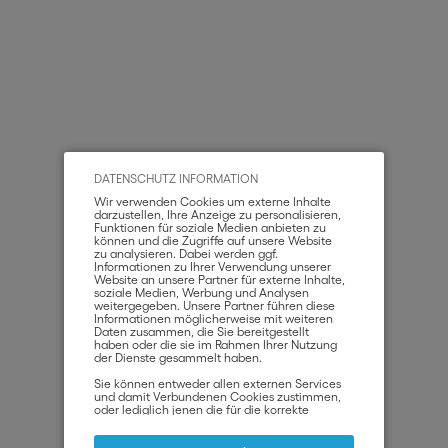
DATENSCHUTZ INFORMATION
Wir verwenden Cookies um externe Inhalte
darzustellen, Ihre Anzeige zu personalisieren,
Funktionen für soziale Medien anbieten zu
können und die Zugriffe auf unsere Website
zu analysieren. Dabei werden ggf.
Informationen zu Ihrer Verwendung unserer
Website an unsere Partner für externe Inhalte,
soziale Medien, Werbung und Analysen
weitergegeben. Unsere Partner führen diese
Informationen möglicherweise mit weiteren
Daten zusammen, die Sie bereitgestellt
haben oder die sie im Rahmen Ihrer Nutzung
der Dienste gesammelt haben.
Sie können entweder allen externen Services
und damit Verbundenen Cookies zustimmen,
oder lediglich jenen die für die korrekte
Funktionsweise der Website zwingend
notwendig sind. Beachten Sie, dass bei der