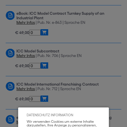
eBook: ICC Model Contract Turnkey Supply of an
Industrial Plant
Mehr Infos
| Pub. Nr. e-843 | Sprache EN
€ 49,00
ICC Model Subcontract
Mehr Infos
| Pub. Nr. 706 | Sprache EN
€ 69,00
ICC Model International Franchising Contract
Mehr Infos
| Pub. Nr. 712 | Sprache EN
€ 69,00
DATENSCHUTZ INFORMATION
eBook: ICC Model Contract International Franchising
Mehr Infos
Wir verwenden Cookies um externe Inhalte
| Pub. Nr. e-839 | Sprache EN
darzustellen, Ihre Anzeige zu personalisieren,