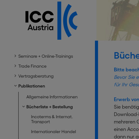
Büche
Seminare + Online-Trainings
Trade Finance
Bitte beac
Vertragsberatung
Bevor Sie e
für Ihr Ges
Publikationen
Allgemeine Informationen
Erwerb von
Sie benötig
Bücherliste + Bestellung
Download-L
Incoterms & Internat.
mehreren G
Transport
einen Acco
Internationaler Handel
dann nur a