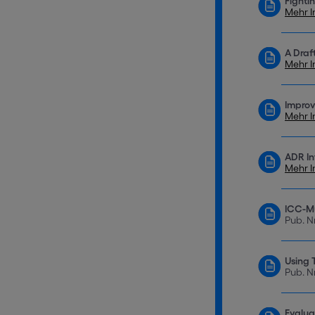
Fighti
Mehr I
A Draf
Mehr I
Improv
Mehr I
ADR In
Mehr I
ICC-Mu
Pub. N
Using 
Pub. N
Evalua