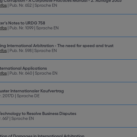
ng Corruption - A Corporate Practices Manual - 2. Auflage 2003
nfos
| Pub. Nr. 652 | Sprache EN
ter's Notes to URDG 758
nfos
| Pub. Nr. 1099 | Sprache EN
ing International Arbitration - The need for speed and trust
nfos
| Pub. Nr. 598 | Sprache EN
ternational Applications
nfos
| Pub. Nr. 640 | Sprache EN
ster Internationaler Kaufvertrag
r. 2017D | Sprache DE
Technology to Resolve Business Disputes
r. 667 | Sprache EN
tion of Damages in International Arbitration