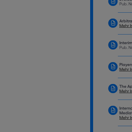
Pub. N
Arbitr
Mehr I
Interi
Pub. N
Players
Mehr I
The App
Mehr I
Intern
Mediat
Mehr I