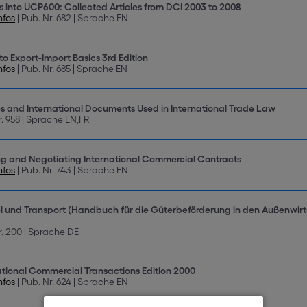
ts into UCP600: Collected Articles from DCI 2003 to 2008
nfos
| Pub. Nr. 682 | Sprache EN
to Export-Import Basics 3rd Edition
nfos
| Pub. Nr. 685 | Sprache EN
es and International Documents Used in International Trade Law
r. 958 | Sprache EN,FR
ng and Negotiating International Commercial Contracts
nfos
| Pub. Nr. 743 | Sprache EN
 und Transport (Handbuch für die Güterbeförderung in den Außenwirts
r. 200 | Sprache DE
ational Commercial Transactions Edition 2000
nfos
| Pub. Nr. 624 | Sprache EN