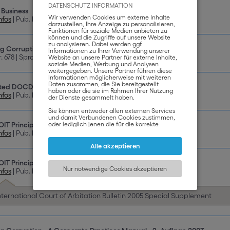
DATENSCHUTZ INFORMATION
 Business
Wir verwenden Cookies um externe Inhalte
nfos
| Pub. Nr. 963 | Sprache EN
darzustellen, Ihre Anzeige zu personalisieren,
Funktionen für soziale Medien anbieten zu
können und die Zugriffe auf unsere Website
zu analysieren. Dabei werden ggf.
ng Corruption - International Corporate Integrity Handbook
Informationen zu Ihrer Verwendung unserer
r. 678 | Sprache EN
Website an unsere Partner für externe Inhalte,
soziale Medien, Werbung und Analysen
weitergegeben. Unsere Partner führen diese
Informationen möglicherweise mit weiteren
Daten zusammen, die Sie bereitgestellt
ted DOCDEX Decisions 1997-2003
haben oder die sie im Rahmen Ihrer Nutzung
nfos
| Pub. Nr. 665 | Sprache EN
der Dienste gesammelt haben.
Sie können entweder allen externen Services
und damit Verbundenen Cookies zustimmen,
IT Principles of International Commercial Transactions
oder lediglich jenen die für die korrekte
Funktionsweise der Website zwingend
nfos
| Pub. Nr. 642 | Sprache EN
notwendig sind. Beachten Sie, dass bei der
Wahl der zweiten Möglichkeit ggf. nicht alle
Alle akzeptieren
Inhalte angezeigt werden können.
IT Principles: New Developments and Applications
Nur notwendige Cookies akzeptieren
nfos
| Pub. Nr. 662 | Sprache EN
nternational Court of Arbitation Bulletin 2005 Special Supplement