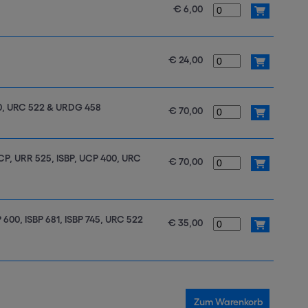
€ 6,00
€ 24,00
00, URC 522 & URDG 458
€ 70,00
CP, URR 525, ISBP, UCP 400, URC
€ 70,00
600, ISBP 681, ISBP 745, URC 522
€ 35,00