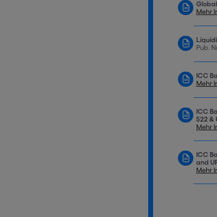
Global
Mehr I
Liquid
Pub. N
ICC Ba
Mehr I
ICC Ba
522 &
Mehr I
ICC Ba
and U
Mehr I