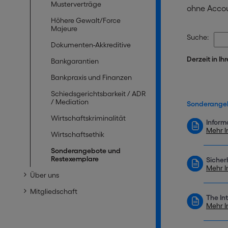
Musterverträge
ohne Accou
Höhere Gewalt/Force
Majeure
Suche:
Dokumenten-Akkreditive
Derzeit in Ih
Bankgarantien
Bankpraxis und Finanzen
Schiedsgerichtsbarkeit / ADR
/ Mediation
Sonderangeb
Wirtschaftskriminalität
Inform
Mehr I
Wirtschaftsethik
Sonderangebote und
Restexemplare
Sicher
Mehr I
Über uns
Mitgliedschaft
The In
Mehr I