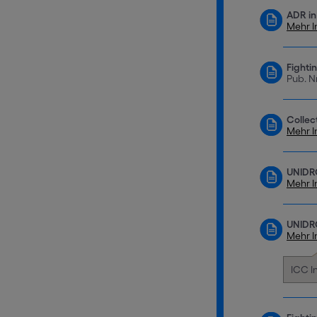
ADR in
Mehr I
Fighti
Pub. N
Collec
Mehr I
UNIDRO
Mehr I
UNIDRO
Mehr I
ICC I