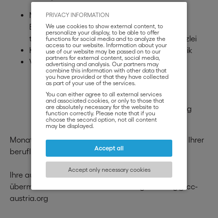
Mind. 3 Jahre Berufserfahrung als Jurist:in für
PRIVACY INFORMATION
Export-Importverträge in einem international
We use cookies to show external content, to
personalize your display, to be able to offer
tätigen Unternehmen oder einer Anwaltskanzlei
functions for social media and to analyze the
access to our website. Information about your
Kenntnisse im Zoll- und Transportrecht/Logistik
use of our website may be passed on to our
partners for external content, social media,
Von Vorteil:
advertising and analysis. Our partners may
combine this information with other data that
Englisch verhandlungssicher
you have provided or that they have collected
as part of your use of the services.
Social Media Kompetenz
You can either agree to all external services
Kenntnis ausländischer Rechtssysteme
and associated cookies, or only to those that
are absolutely necessary for the website to
(Auslandsstudium oder Arbeitserfahrung
function correctly. Please note that if you
etc.)
choose the second option, not all content
may be displayed.
Monatsbruttogehalt ab EUR 3.500,- abhängig von Ihrer
Accept all
beruflichen Qualifikation und Erfahrung.
Accept only necessary cookies
Ihre aussagekräftigen Bewerbungsunterlagen
übermitteln Sie an: Frau Claudia König: c.koenig@icc-
austria.org