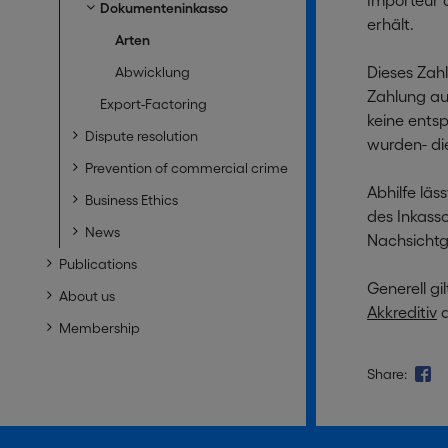
Importeur 
Dokumenteninkasso
erhält.
Arten
Dieses Zahl
Abwicklung
Zahlung au
Export-Factoring
keine ents
Dispute resolution
wurden- di
Prevention of commercial crime
Abhilfe lä
Business Ethics
des Inkass
News
Nachsichtge
Publications
Generell gi
About us
Akkreditiv
d
Membership
Share: