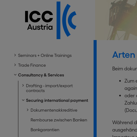
Arten
Seminars + Online Trainings
Trade Finance
Beim dokum
Consultancy & Services
Zum e
Drafting - import/export
again
contracts
oder 
Securing international payment
Zahlu
(Docu
Dokumentenakkreditive
Rembourse zwischen Banken
Während de
ausgehändi
Bankgarantien