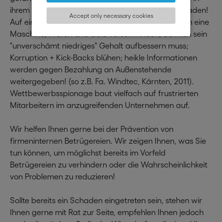
ihrem Frust gewillt sind, dem Unternehmen zu schaden!
Accept only necessary cookies
Auf einmal "fällt durch Zufall" ein kleines Metallteil in eine
Maschine; Waren und Geld verschwinden, da man sein
"unverschämt niedriges" Gehalt aufbessern muss;
Korruption + Kick-Backs blühen; heikle Informationen
werden gegen Bezahlung an Außenstehende
weitergegeben! (so z.B. Fa. Windtec, Kärnten, 2011).
Wettbewerbsspionage baut vielfach auf frustrierten
Mitarbeitern im anzugreifenden Unternehmen auf.
Wir helfen Ihnen gerne bei der Prävention von
firmeninternen Betrügereien. Wir zeigen Ihnen, was Sie
tun können, um möglichst bereits im Vorfeld
Betrügereien zu verhindern oder die Wahrscheinlichkeit
von Problemen zu reduzieren!
Sollte bereits ein Schaden eingetreten sein, stehen wir
Ihnen gerne mit Rat zur Seite, empfehlen Ihnen jedoch