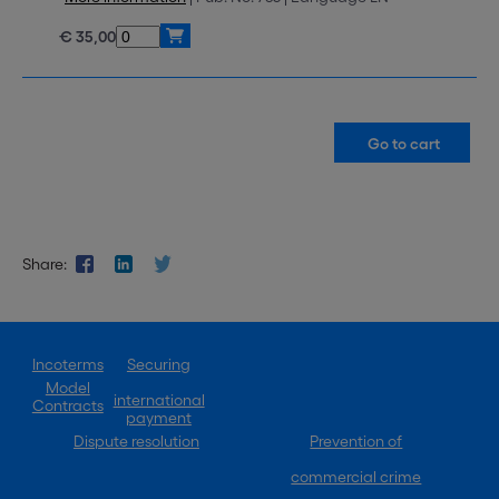
€ 35,00
Share:
Incoterms
Securing
Model
international
Contracts
payment
Dispute resolution
Prevention of
commercial crime